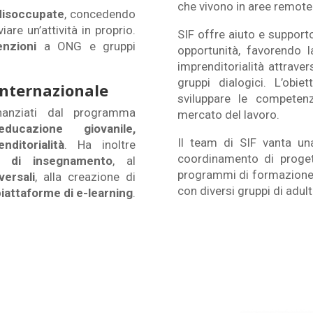
che vivono in aree remote
disoccupate
, concedendo
are un’attività in proprio.
SIF offre aiuto e support
nzioni
a ONG e gruppi
opportunità, favorendo l
imprenditorialità attrav
gruppi dialogici. L’obi
internazionale
sviluppare le competen
anziati dal programma
mercato del lavoro.
educazione giovanile,
Il team di SIF vanta un
ditorialità
. Ha inoltre
coordinamento di progett
i di insegnamento
, al
programmi di formazione e
ersali
, alla creazione di
con diversi gruppi di adult
piattaforme di e-learning
.