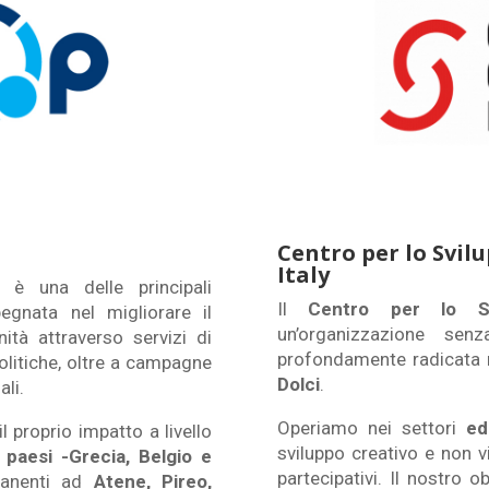
Centro per lo Svilu
Italy
, è una delle principali
Il
Centro per lo Sv
pegnata nel migliorare il
un’organizzazione se
ità attraverso servizi di
profondamente radicata n
olitiche, oltre a campagne
Dolci
.
ali.
Operiamo nei settori
ed
l proprio impatto a livello
sviluppo creativo e non 
 paesi
-Grecia, Belgio e
partecipativi. Il nostro 
manenti ad
Atene, Pireo,