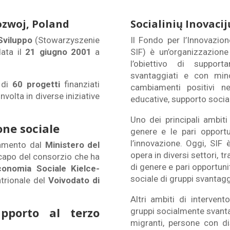
ozwoj, Poland
Socialinių Inovacij
Sviluppo
(Stowarzyszenie
Il Fondo per l’Innovazio
data il
21 giugno 2001
a
SIF) è un’organizzazion
l’obiettivo di suppor
svantaggiati e con mino
 di
60 progetti
finanziati
cambiamenti positivi ne
volta in diverse iniziative
educative, supporto socia
Uno dei principali ambiti 
one sociale
genere e le pari opportu
l’innovazione. Oggi, SIF
tamento dal
Ministero del
opera in diversi settori, t
capo del consorzio che ha
di genere e pari opportuni
conomia Sociale Kielce-
sociale di gruppi svantaggi
ntrionale del
Voivodato di
Altri ambiti di intervent
pporto al terzo
gruppi socialmente svantag
migranti, persone con dis