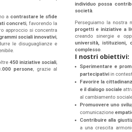
individuo possa contri
società
.
gno a
contrastare le sfide
Perseguiamo la nostra m
ati concreti
, favorendo la
progetti e iniziative a l
stro approccio si concentra
creando sinergie e opp
grammi sociali innovativi
,
università, istituzioni
idurre le disuguaglianze e
complesso
.
nibile.
I nostri obiettivi:
oltre
450 iniziative sociali
,
Sperimentare e promu
0.000 persone
, grazie al
partecipativi
in contest
Favorire la cittadinan
e il dialogo sociale
attr
al cambiamento sociale
Promuovere uno svilu
comunicazione
empatic
Contribuire alla giusti
a una crescita armoni