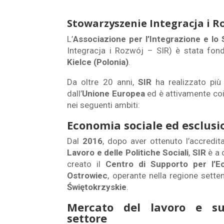
Stowarzyszenie Integracja i R
L’
Associazione per l’Integrazione e lo 
Integracja i Rozwój – SIR) è stata fon
Kielce (Polonia)
.
Da oltre 20 anni,
SIR
ha realizzato più
dall’
Unione Europea
ed è attivamente coin
nei seguenti ambiti:
Economia sociale ed esclusi
Dal
2016
, dopo aver ottenuto l’accredi
Lavoro e delle Politiche Sociali
,
SIR
è a 
creato il
Centro di Supporto per l’E
Ostrowiec
, operante nella regione sette
Świętokrzyskie
.
Mercato del lavoro e su
settore