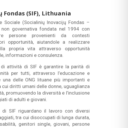
ų Fondas (SIF), Lithuania
ne Sociale (Socialinių Inovacijų Fondas –
e non governativa fondata nel 1994 con
tare persone provenienti da contesti
ri opportunità, aiutandole a realizzare
lla propria vita attraverso opportunità
le, informazioni e consulenza.
di attività di SIF è garantire la parità di
nità per tutti, attraverso l’educazione e
 è una delle ONG lituane più importanti e
ra cui diritti umani delle donne, uguaglianza
tà, promuovendo la diversità e l’inclusione
ati di adulti e giovani.
o di SIF riguardano il lavoro con diversi
giati, tra cui disoccupati di lunga durata,
abilità, genitori single, giovani, persone