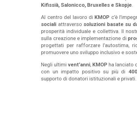
Kifissià, Salonicco, Bruxelles e Skopje
.
Al centro del lavoro di
KMOP
c’è l’impe
sociali
attraverso
soluzioni basate su d
prosperità individuale e collettiva. Il no
sulla creazione e implementazione di
pro
progettati per rafforzare l’autostima, r
promuovere uno sviluppo inclusivo e soste
Negli ultimi
vent’anni
,
KMOP
ha lanciato 
con un impatto positivo su più di
40
supporto di donatori istituzionali e privati.