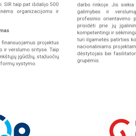
. SIR taip pat išdalijo 500
darbo rinkoje. Jis siekia 
binėms organizacijoms ir
galimybes ir verslum
profesinio orientavimo p
prisidėti prie jų įgal
imas
kompetentingi ir sėkmingai
turi ilgametės patirties k
 finansuojamus projektus
nacionaliniams projektam
 ir verslumo srityse. Taip
dėstytojais bei fasilitato
kštųjų įgūdžių, stažuočių
grupėmis.
tformų vystymo.