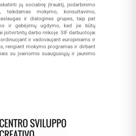
skatinti jų socialinę įtrauktį, įsidarbinimo
ą, teikdamas mokymo, konsultavimo,
aslaugas ir dialogines grupes, taip pat
inimo ir gebėjimų ugdymo, kad jie būtų
 įsitvirtintų darbo rinkoje. SIF darbuotojai
oordinuojant ir vadovaujant europiniams ir
s, rengiant mokymo programas ir dirbant
riais su įvairiomis suaugusiųjų ir jaunimo