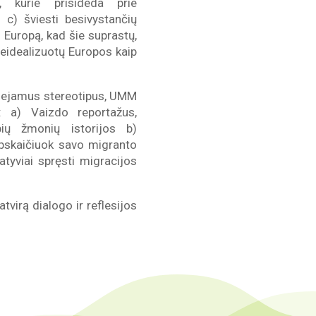
, kurie prisideda prie
 c) šviesti besivystančių
į Europą, kad šie suprastų,
 neidealizuotų Europos kaip
siejamus stereotipus, UMM
nt: a) Vaizdo reportažus,
bių žmonių istorijos b)
Apskaičiuok savo migranto
matyviai spręsti migracijos
tvirą dialogo ir reflesijos