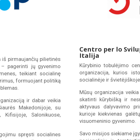
Centro per lo Svilu
Italija
 iš pirmaujančių pilietinės
Kūrybinio tobulėjimo cen
s – pagerinti jų gyvenimo
organizacija, kurios isto
menes, teikiant socialinę
socialinėje ir švietėjiškoje
rimus, formuojant politiką
oblemas.
Mūsų organizacija veikia 
skatinti kūrybišką ir ne
anizaciją ir dabar veikia
aktyvaus dalyvavimo pri
 Šiaurės Makedonijoje, su
kurioje kiekvienas galėtų
 Kifisijoje, Salonikuose,
visuomeninio gyvenimo.
Savo misijos siekiame įgyv
gojimu spręsti socialines