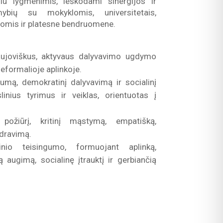
iniu lygmenimis, ieškodami sinergijos ir
mybių su mokyklomis, universitetais,
ijomis ir platesne bendruomene.
naujoviškus, aktyvaus dalyvavimo ugdymo
eformalioje aplinkoje.
škumą, demokratinį dalyvavimą ir socialinį
inius tyrimus ir veiklas, orientuotas į
 požiūrį, kritinį mąstymą, empatišką,
ndravimą.
linio teisingumo, formuojant aplinką,
 augimą, socialinę įtrauktį ir gerbiančią