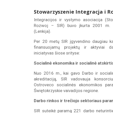
Stowarzyszenie Integracja i R
Integracijos ir vystymo asociacija (St
Rozwoj – SIR) buvo įkurta 2001 m. b
(Lenkija).
Per 20 metų SIR įgyvendino daugiau k
finansuojamų projektų ir aktyviai da
iniciatyvas šiose srityse:
Socialinė ekonomika ir socialinė atskirti
Nuo 2016 m., kai gavo Darbo ir socialin
akreditaciją, SIR vadovauja konsorciu
Ostroveco socialinės ekonomikos par
Świętokrzyskie vaivadijos regione.
Darbo rinkos ir trečiojo sektoriaus par
SIR suteikė paramą 221 darbo neturint