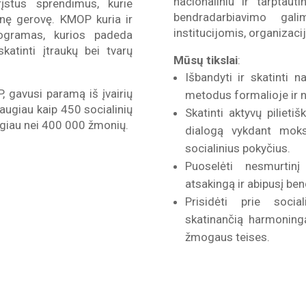
nacionaliniu ir tarptaut
įstus sprendimus, kurie
bendradarbiavimo gali
inę gerovę. KMOP kuria ir
institucijomis, organizac
rogramas, kurios padeda
skatinti įtraukų bei tvarų
Mūsų tikslai
:
Išbandyti ir skatinti 
 gavusi paramą iš įvairių
metodus formalioje ir n
daugiau kaip 450 socialinių
Skatinti aktyvų pilieti
augiau nei 400 000 žmonių.
dialogą vykdant moksl
socialinius pokyčius.
Puoselėti nesmurtinį
atsakingą ir abipusį be
Prisidėti prie socia
skatinančią harmoningą
žmogaus teises.