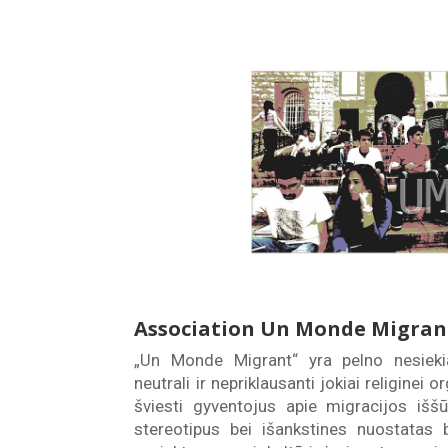
Association Un Monde Migrant
„Un Monde Migrant“ yra pelno nesiekian
neutrali ir nepriklausanti jokiai religinei o
šviesti gyventojus apie migracijos iššū
stereotipus bei išankstines nuostatas b