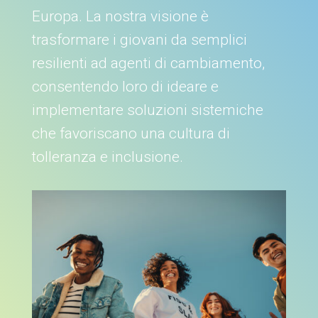
Europa. La nostra visione è
trasformare i giovani da semplici
resilienti ad agenti di cambiamento,
consentendo loro di ideare e
implementare soluzioni sistemiche
che favoriscano una cultura di
tolleranza e inclusione.