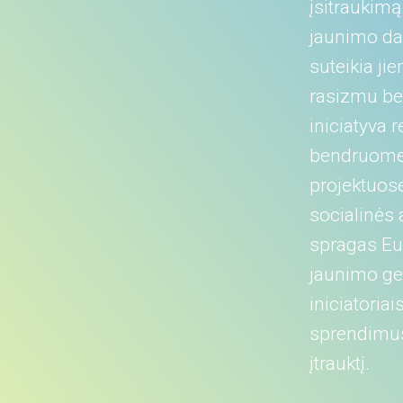
įsitraukimą 
jaunimo da
suteikia ji
rasizmu be
iniciatyva
bendruomen
projektuose
socialinės a
spragas Eur
jaunimo geb
iniciatoriai
sprendimus,
įtrauktį.