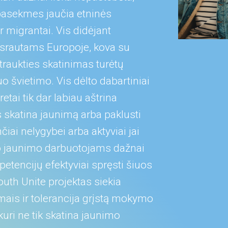
 pasekmes jaučia etninės
 migrantai. Vis didėjant
 srautams Europoje, kova su
įtraukties skatinimas turėtų
uo švietimo. Vis dėlto dabartiniai
etai tik dar labiau aštrina
 skatina jaunimą arba paklusti
čiai nelygybei arba aktyviai jai
, o jaunimo darbuotojams dažnai
etencijų efektyviai spręsti šiuos
outh Unite projektas siekia
imais ir tolerancija grįstą mokymo
uri ne tik skatina jaunimo