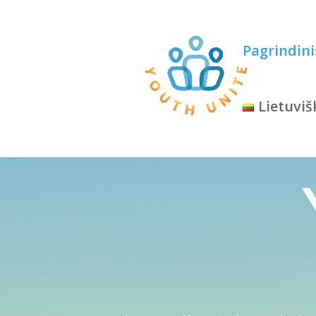
Pagrindini
Lietuviš