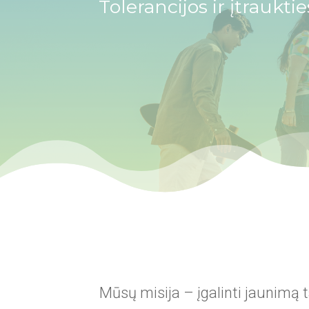
Tolerancijos ir įtraukt
Mūsų misija – įgalinti jaunimą 