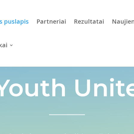
s puslapis
Partneriai
Rezultatai
Naujie
kai
Youth Unit