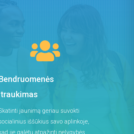

Bendruomenės
įtraukimas
Skatinti jaunimą geriau suvokti
socialinius iššūkius savo aplinkoje,
kad jie galėtų atpažinti nelygybės