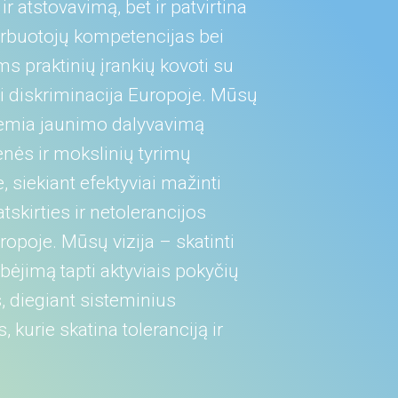
ir atstovavimą, bet ir patvirtina
rbuotojų kompetencijas bei
ems praktinių įrankių kovoti su
i diskriminacija Europoje. Mūsų
 remia jaunimo dalyvavimą
ės ir mokslinių tyrimų
, siekiant efektyviai mažinti
tskirties ir netolerancijos
opoje. Mūsų vizija – skatinti
ėjimą tapti aktyviais pokyčių
s, diegiant sisteminius
 kurie skatina toleranciją ir