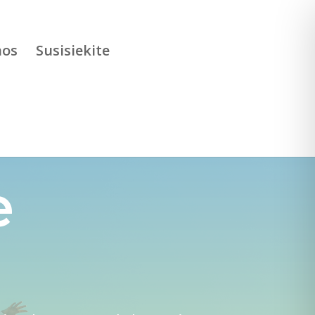
nos
Susisiekite
e