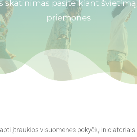
ies skatinimas pasitelkiant švietim
priemones
tapti įtraukios visuomenės pokyčių iniciatoriais