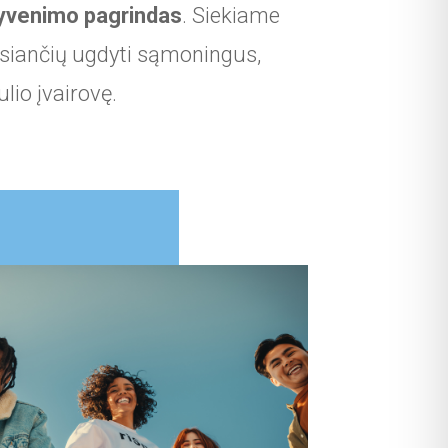
 gyvenimo pagrindas
. Siekiame
ėsiančių ugdyti sąmoningus,
lio įvairovę.