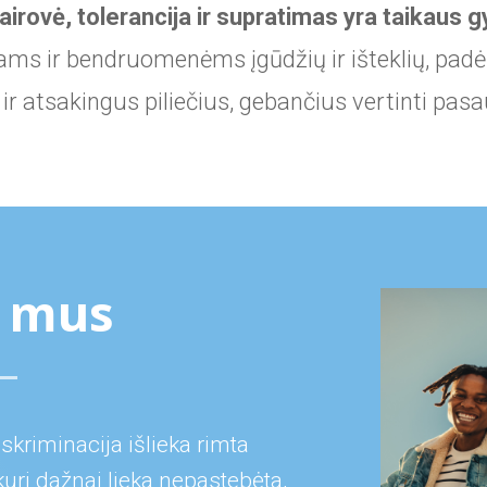
airovė, tolerancija ir supratimas yra taikaus
ams ir bendruomenėms įgūdžių ir išteklių, pad
r atsakingus piliečius, gebančius vertinti pasau
e mus
skriminacija išlieka rimta
uri dažnai lieka nepastebėta,