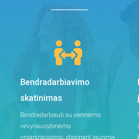

Bendradarbiavimo
skatinimas
Bendradarbiauti su vietinėmis
nevyriausybinėmis
organizacijomis, stiprinant jaunimą