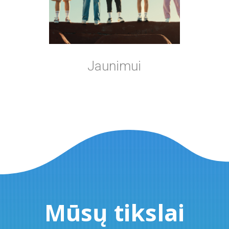
Jaunimui
Mūsų tikslai