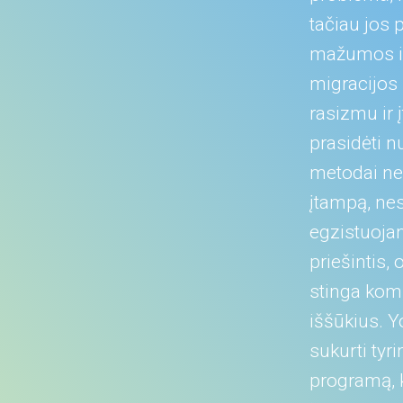
tačiau jos
mažumos ir
migracijos
rasizmu ir 
prasidėti n
metodai ner
įtampą, nes
egzistuojan
priešintis
stinga komp
iššūkius. Y
sukurti tyr
programą, k