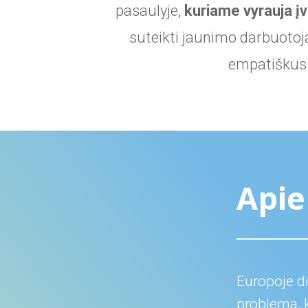
pasaulyje,
kuriame vyrauja įv
suteikti jaunimo darbuotoj
empatiškus i
Api
Europoje di
problema, k