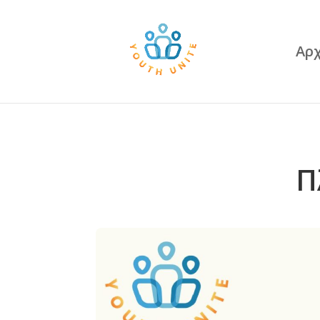
Αρχ
Π